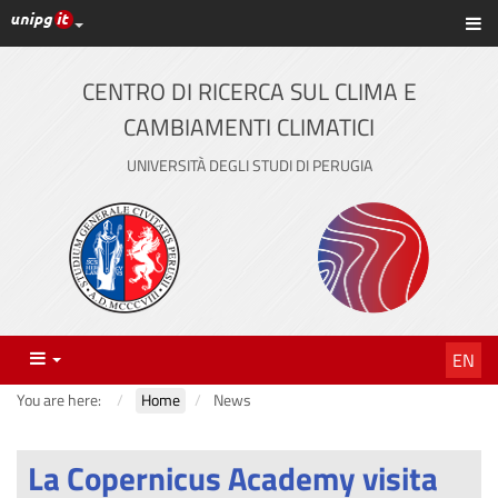
UniPG top links
Sh
Skip
to
content
CENTRO DI RICERCA SUL CLIMA E
CAMBIAMENTI CLIMATICI
UNIVERSITÀ DEGLI STUDI DI PERUGIA
Menu
EN
You are here:
Home
News
La Copernicus Academy visita